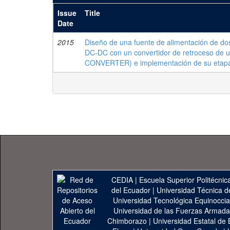
Issue
Title
Date
2015
Diseño de una fuente de alimentación de do
DC-DC con un convertidor de retroceso d
CONVERTER) e implementación de su etap
CEDIA
|
Escuela Superior Politécnica
del Ecuador
|
Universidad Técnica d
Universidad Tecnológica Equinoccia
Universidad de las Fuerzas Armad
Chimborazo
|
Universidad Estatal de 