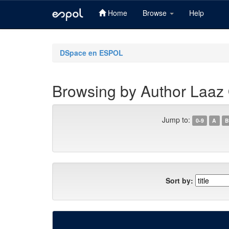
Home
Browse
Help
Skip
navigation
DSpace en ESPOL
Browsing by Author Laaz 
Jump to:
0-9
A
B
Sort by: