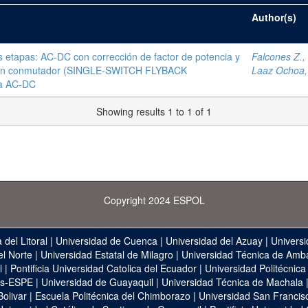
Author(s)
s etapas: AC-DC con corrección de factor de potencia y
Falcones Z., 
e un conmutador (SINGLE-SWITCH FLYBACK
Laaz Ochoa, 
a AC-DC
Showing results 1 to 1 of 1
Copyright 2024 ESPOL
 del Litoral
|
Universidad de Cuenca
|
Universidad del Azuay
|
Universi
el Norte
|
Universidad Estatal de Milagro
|
Universidad Técnica de Amb
l
|
Pontificia Universidad Catolica del Ecuador
|
Universidad Politécnica
as-ESPE
|
Universidad de Guayaquil
|
Universidad Técnica de Machala
Bolivar
|
Escuela Politécnica del Chimborazo
|
Universidad San Francis