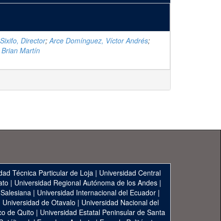
Sixifo, Director
;
Arce Domínguez, Víctor Andrés
;
Brian Martín
dad Técnica Particular de Loja
|
Universidad Central
ato
|
Universidad Regional Autónoma de los Andes
|
 Salesiana
|
Universidad Internacional del Ecuador
|
|
Universidad de Otavalo
|
Universidad Nacional del
co de Quito
|
Universidad Estatal Peninsular de Santa