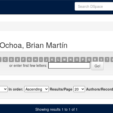
Ochoa, Brian Martín
C
D
E
F
G
H
I
J
K
L
M
N
O
P
Q
R
S
T
or enter first few letters:
In order:
Results/Page
Authors/Record
Showing results 1 to 1 of 1