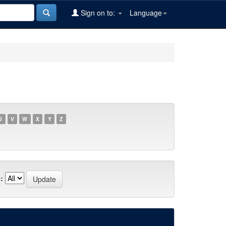
Sign on to:
Language
U
V
W
X
Y
Z
: