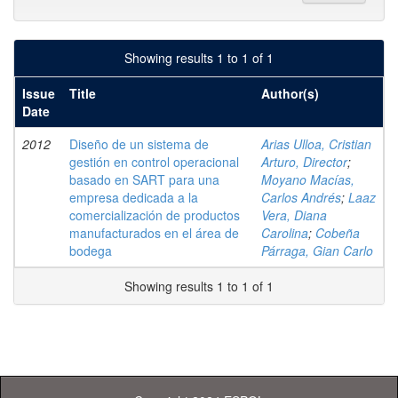
Showing results 1 to 1 of 1
Issue
Title
Author(s)
Date
2012
Diseño de un sistema de
Arias Ulloa, Cristian
gestión en control operacional
Arturo, Director
;
basado en SART para una
Moyano Macías,
empresa dedicada a la
Carlos Andrés
;
Laaz
comercialización de productos
Vera, Diana
manufacturados en el área de
Carolina
;
Cobeña
bodega
Párraga, Gian Carlo
Showing results 1 to 1 of 1