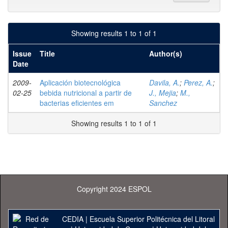
Showing results 1 to 1 of 1
Issue
Title
Author(s)
Date
2009-
Aplicación biotecnológica
Davila, A.
;
Perez, A.
;
02-25
bebida nutricional a partir de
J., Mejia
;
M.,
bacterias eficientes em
Sanchez
Showing results 1 to 1 of 1
Copyright 2024 ESPOL
CEDIA
|
Escuela Superior Politécnica del Litoral