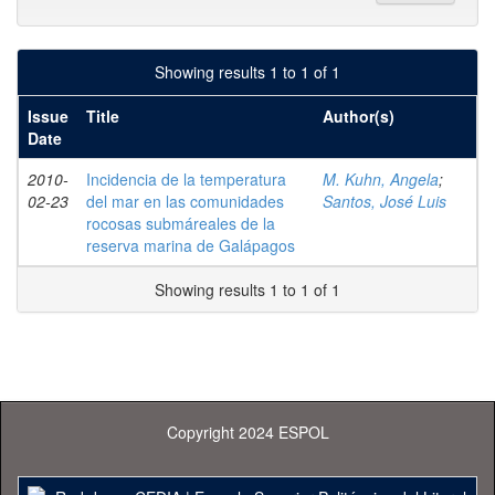
Showing results 1 to 1 of 1
Issue
Title
Author(s)
Date
2010-
Incidencia de la temperatura
M. Kuhn, Angela
;
02-23
del mar en las comunidades
Santos, José Luis
rocosas submáreales de la
reserva marina de Galápagos
Showing results 1 to 1 of 1
Copyright 2024 ESPOL