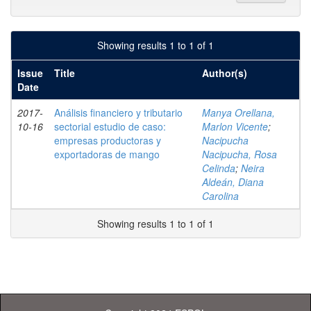
Showing results 1 to 1 of 1
Issue
Title
Author(s)
Date
2017-
Análisis financiero y tributario
Manya Orellana,
10-16
sectorial estudio de caso:
Marlon Vicente
;
empresas productoras y
Nacipucha
exportadoras de mango
Nacipucha, Rosa
Celinda
;
Neira
Aldeán, Diana
Carolina
Showing results 1 to 1 of 1