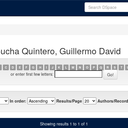
ucha Quintero, Guillermo David
C
D
E
F
G
H
I
J
K
L
M
N
O
P
Q
R
S
T
or enter first few letters:
In order:
Results/Page
Authors/Record
Showing results 1 to 1 of 1