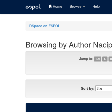
Home
Browse
Help
Skip
navigation
DSpace en ESPOL
Browsing by Author Nacip
Jump to:
0-9
A
B
Sort by: