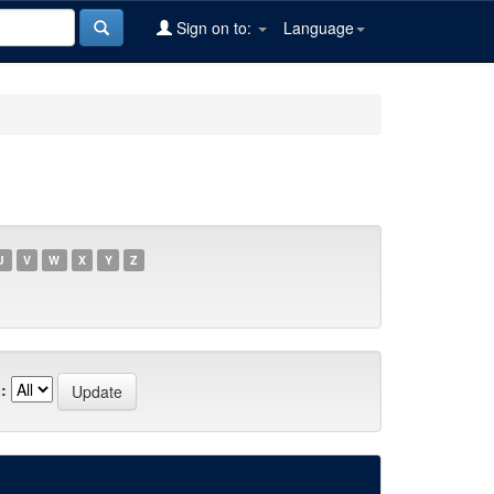
Sign on to:
Language
U
V
W
X
Y
Z
: