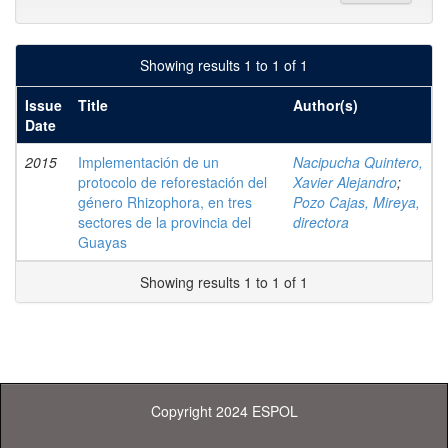
Showing results 1 to 1 of 1
Issue
Title
Author(s)
Date
2015
Implementación de un
Nacipucha Quintero,
protocolo de reforestación del
Xavier Alejandro
;
género Rhizophora, en tres
Pozo Cajas, Mireya,
sectores de la provincia del
directora
Guayas
Showing results 1 to 1 of 1
Copyright 2024 ESPOL