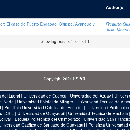
Author(s)
ador: El caso de Puerto Engabao, Chipipe, Ayangue y
Ricaurte-Qui
Julio
;
Manner
Showing results 1 to 1 of 1
Copyright 2024 ESPOL
 del Litoral
|
Universidad de Cuenca
|
Universidad del Azuay
|
Universi
el Norte
|
Universidad Estatal de Milagro
|
Universidad Técnica de Amb
l
|
Pontificia Universidad Catolica del Ecuador
|
Universidad Politécnica
as-ESPE
|
Universidad de Guayaquil
|
Universidad Técnica de Machala
Bolivar
|
Escuela Politécnica del Chimborazo
|
Universidad San Francis
Universidad Católica de Santiago de Guayaquil
|
Pontificia Universidad