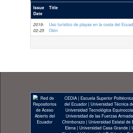
Issue
Title
Date
2019-
Uso turístico de playas en la costa del Ecu
02-25
Olón
CEDIA
|
Escuela Superior Politécnica
del Ecuador
|
Universidad Técnica d
Universidad Tecnológica Equinoccia
Universidad de las Fuerzas Armad
Chimborazo
|
Universidad Estatal de 
Elena
|
Universidad Casa Grande
|