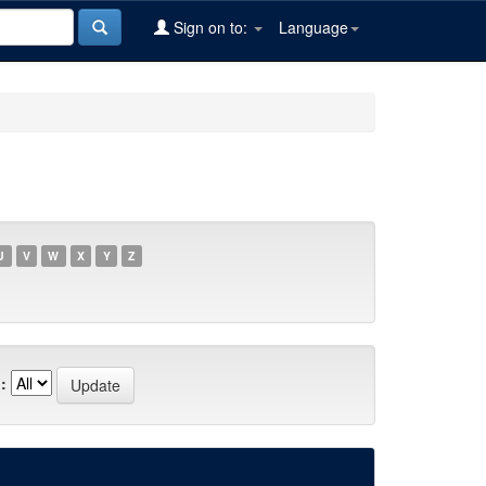
Sign on to:
Language
U
V
W
X
Y
Z
: