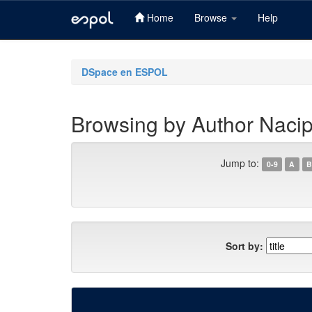
Home
Browse
Help
Skip
navigation
DSpace en ESPOL
Browsing by Author Nacip
Jump to:
0-9
A
B
Sort by: