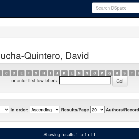
ucha-Quintero, David
C
D
E
F
G
H
I
J
K
L
M
N
O
P
Q
R
S
T
or enter first few letters:
In order:
Results/Page
Authors/Record
Showing results 1 to 1 of 1