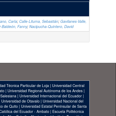
jano, Carla
;
Calle-Lituma, Sebastián
;
Gavilanes-Valle,
-Baldeón, Fanny
;
Nacipucha-Quintero, David
dad Técnica Particular de Loja
|
Universidad Central
ato
|
Universidad Regional Autónoma de los Andes
|
 Salesiana
|
Universidad Internacional del Ecuador
|
|
Universidad de Otavalo
|
Universidad Nacional del
co de Quito
|
Universidad Estatal Peninsular de Santa
 Católica del Ecuador - Ambato
|
Escuela Politécnica