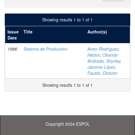
Showing results 1 to 1 of 1
Issue
Title
Author(s)
Date
1986
Sistema de Producción
Antor Rodríguez,
Héctor
;
Obando
Andrade, Shyrley
;
Jácome López,
Fausto, Director
Showing results 1 to 1 of 1
Copyright 2024 ESPOL