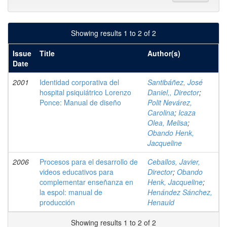
Showing results 1 to 2 of 2
Issue
Title
Author(s)
Date
2001
Identidad corporativa del
Santibáñez, José
hospital psiquiátrico Lorenzo
Daniel,, Director
;
Ponce: Manual de diseño
Polit Nevárez,
Carolina
;
Icaza
Olea, Melisa
;
Obando Henk,
Jacqueline
2006
Procesos para el desarrollo de
Ceballos, Javier,
videos educativos para
Director
;
Obando
complementar enseñanza en
Henk, Jacqueline
;
la espol: manual de
Henández Sánchez,
producción
Henauld
Showing results 1 to 2 of 2