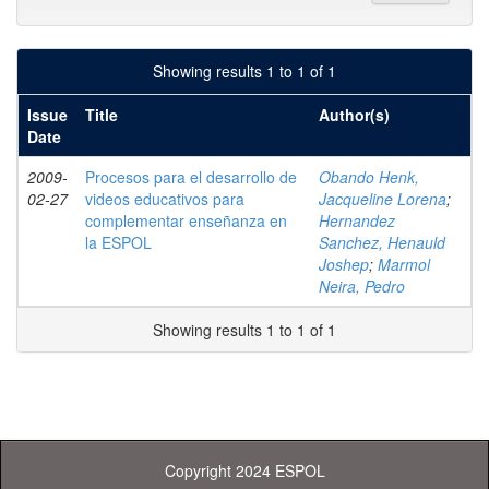
Showing results 1 to 1 of 1
Issue
Title
Author(s)
Date
2009-
Procesos para el desarrollo de
Obando Henk,
02-27
videos educativos para
Jacqueline Lorena
;
complementar enseñanza en
Hernandez
la ESPOL
Sanchez, Henauld
Joshep
;
Marmol
Neira, Pedro
Showing results 1 to 1 of 1
Copyright 2024 ESPOL