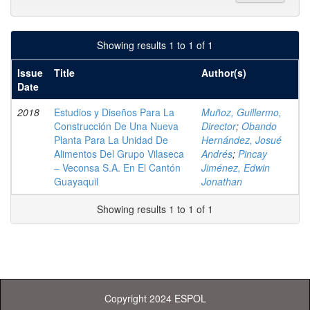
Showing results 1 to 1 of 1
Issue
Title
Author(s)
Date
2018
Estudios y Diseños Para La
Muñoz, Guillermo,
Construcción De Una Nueva
Director
;
Obando
Planta Para La Unidad De
Hernández, Josué
Alimentos Del Grupo Vilaseca
Andrés
;
Pincay
– Veconsa S.A. En El Cantón
Jiménez, Edwin
Guayaquil
Jonathan
Showing results 1 to 1 of 1
Copyright 2024 ESPOL