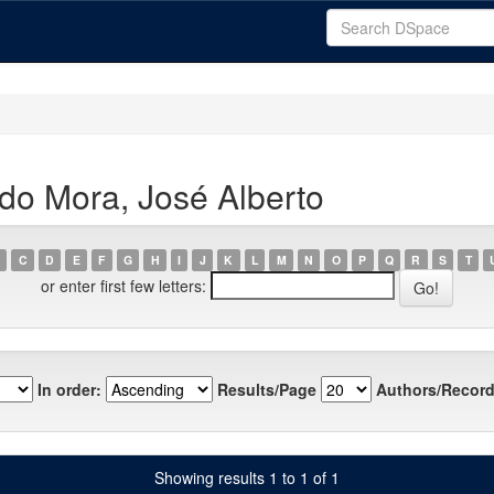
do Mora, José Alberto
C
D
E
F
G
H
I
J
K
L
M
N
O
P
Q
R
S
T
or enter first few letters:
In order:
Results/Page
Authors/Record
Showing results 1 to 1 of 1