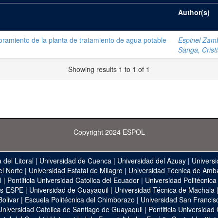
Author(s)
oramiento de la planta de tratamiento de agua potable
Espinel Zam
Sanga, Cristi
Showing results 1 to 1 of 1
Copyright 2024 ESPOL
 del Litoral
|
Universidad de Cuenca
|
Universidad del Azuay
|
Universi
el Norte
|
Universidad Estatal de Milagro
|
Universidad Técnica de Amb
l
|
Pontificia Universidad Catolica del Ecuador
|
Universidad Politécnica
as-ESPE
|
Universidad de Guayaquil
|
Universidad Técnica de Machala
Bolivar
|
Escuela Politécnica del Chimborazo
|
Universidad San Francis
Universidad Católica de Santiago de Guayaquil
|
Pontificia Universidad