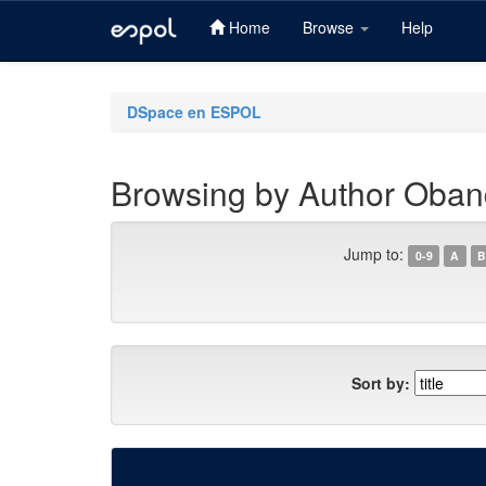
Home
Browse
Help
Skip
navigation
DSpace en ESPOL
Browsing by Author Oban
Jump to:
0-9
A
B
Sort by: