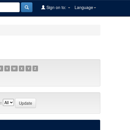
Sign on to:
Language
U
V
W
X
Y
Z
: