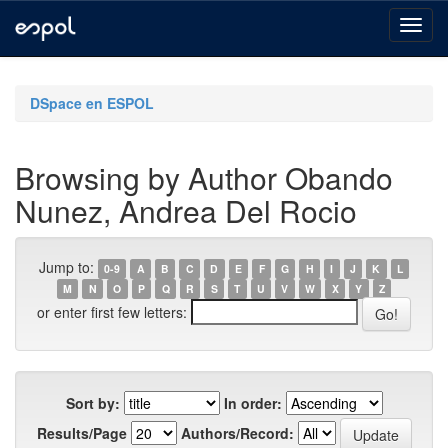
Skip
navigation
DSpace en ESPOL
Browsing by Author Obando
Nunez, Andrea Del Rocio
Jump to:
0-9
A
B
C
D
E
F
G
H
I
J
K
L
M
N
O
P
Q
R
S
T
U
V
W
X
Y
Z
or enter first few letters:
Sort by:
In order:
Results/Page
Authors/Record: