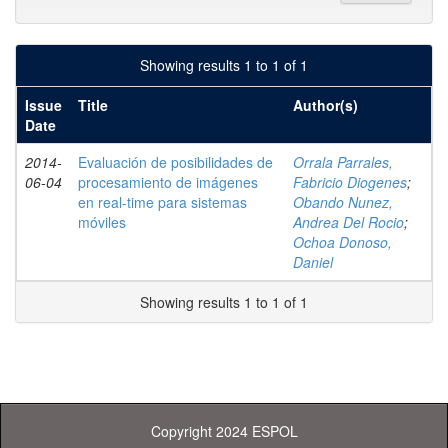
Showing results 1 to 1 of 1
Issue
Title
Author(s)
Date
2014-
Evaluación de posibilidades de
Orrala Parrales,
06-04
procesamiento de imágenes
Fabricio Diogenes
;
en real-time para sistemas
Obando Nunez,
móviles
Andrea Del Rocio
;
Ochoa Donoso,
Daniel
Showing results 1 to 1 of 1
Copyright 2024 ESPOL