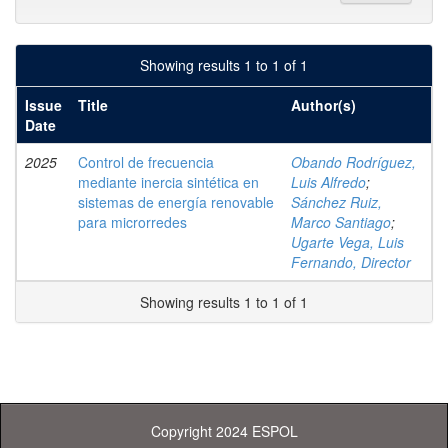
Showing results 1 to 1 of 1
Issue
Title
Author(s)
Date
2025
Control de frecuencia
Obando Rodríguez,
mediante inercia sintética en
Luis Alfredo
;
sistemas de energía renovable
Sánchez Ruiz,
para microrredes
Marco Santiago
;
Ugarte Vega, Luis
Fernando, Director
Showing results 1 to 1 of 1
Copyright 2024 ESPOL