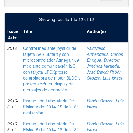
Showing results 1 to 12 of 12
Issue
Title
Author(s)
Date
2012
Control mediante joystick de
Valdivieso
tarjeta AVR Butterfly con
Armendariz, Carlos
microcontrolador Atmega 169
Enrique, Director
;
mediante comunicación I2C
Jiménez Miranda,
con tarjeta LPCXpresso
José David
;
Pabón
controladora de motor BLDC y
Orozco, Luis Israel
presentación en display de
mensajes de operación
2016-
Examen de Laboratorio De
Pabón Orozco, Luis
6-11
Física A del 2014-2S de la 2°
Israel
evaluación
2016-
Examen de Laboratorio De
Pabón Orozco, Luis
6-11
Física B del 2014-2S de la 2°
Israel