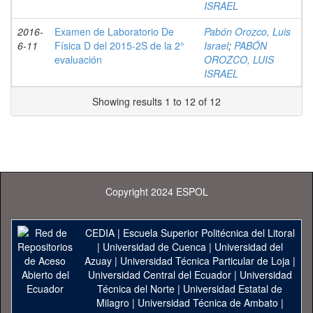
ISRAEL
2016-
Examen de Laboratorio De
Pabón Orozco, Luis
6-11
Física D del 2015-2S de la 2°
Israel
;
PABÓN
evaluación
OROZCO, LUIS
ISRAEL
Showing results 1 to 12 of 12
Copyright 2024 ESPOL
CEDIA
|
Escuela Superior Politécnica del Litoral
|
Universidad de Cuenca
|
Universidad del
Azuay
|
Universidad Técnica Particular de Loja
|
Universidad Central del Ecuador
|
Universidad
Técnica del Norte
|
Universidad Estatal de
Milagro
|
Universidad Técnica de Ambato
|