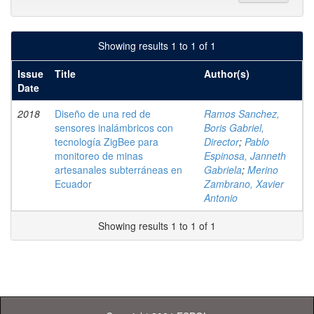
Showing results 1 to 1 of 1
Issue
Title
Author(s)
Date
2018
Diseño de una red de
Ramos Sanchez,
sensores inalámbricos con
Boris Gabriel,
tecnología ZigBee para
Director
;
Pablo
monitoreo de minas
Espinosa, Janneth
artesanales subterráneas en
Gabriela
;
Merino
Ecuador
Zambrano, Xavier
Antonio
Showing results 1 to 1 of 1