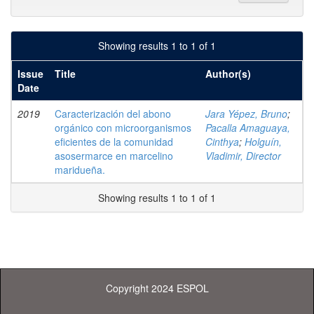
Showing results 1 to 1 of 1
Issue
Title
Author(s)
Date
2019
Caracterización del abono
Jara Yépez, Bruno
;
orgánico con microorganismos
Pacalla Amaguaya,
eficientes de la comunidad
Cinthya
;
Holguín,
asosermarce en marcelino
Vladimir, Director
maridueña.
Showing results 1 to 1 of 1
Copyright 2024 ESPOL