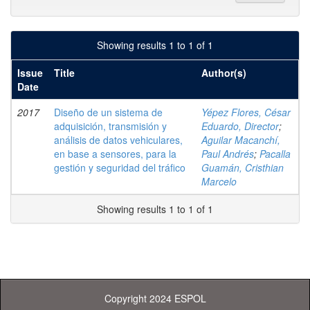
Showing results 1 to 1 of 1
Issue
Title
Author(s)
Date
2017
Diseño de un sistema de
Yépez Flores, César
adquisición, transmisión y
Eduardo, Director
;
análisis de datos vehiculares,
Aguilar Macanchí,
en base a sensores, para la
Paul Andrés
;
Pacalla
gestión y seguridad del tráfico
Guamán, Cristhian
Marcelo
Showing results 1 to 1 of 1
Copyright 2024 ESPOL