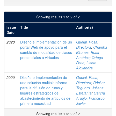
Showing results 1 to 2 of 2
Issue
Title
Author(s)
Date
2020
Diseño e implementación de un
Quelal, Rosa,
portal Web de apoyo para el
Directora
;
Chamba
cambio de modalidad de clases
Birones, Rosa
presenciales a virtuales
América
;
Ortega
Peña, Liseth
Alexandra
2020
Diseño e Implementación de
Quelal, Rosa,
una solución multiplataforma
Directora
;
Décker
para la difusión de rutas y
Triguero, Juliana
lugares estratégicos de
Estefanía
;
García
abastecimiento de artículos de
Araujo, Francisco
primera necesidad
Javier
Showing results 1 to 2 of 2