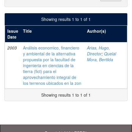
Showing results 1 to 1 of 1
Issue
Title
Author(s)
Date
2003
Análisis economico, financiero
Arias, Hugo,
y ambiental de la alternativa
Director
;
Quelal
propuesta por la facultad de
Mora, Bertilda
ingenieria en ciencias de la
tierra (fict) para el
aprovechamiento integral de
los terrenos ubicados en la zon
Showing results 1 to 1 of 1