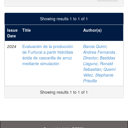
Showing results 1 to 1 of 1
Issue
Title
Author(s)
Date
2024
Evaluación de la producción
Barcia Quimi,
de Furfural a partir hidrólisis
Andrea Fernanda ,
ácida de cascarilla de arroz
Director
;
Bastidas
mediante simulación
Llaguno, Ronald
Sebastián
;
Quemí
Vélez, Stephanie
Priscilla
Showing results 1 to 1 of 1