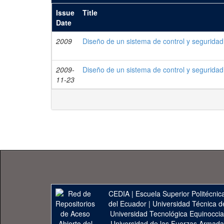
Issue
Title
Date
2009
Diseño de un sistema de control y segurid
2009-
Diseño de un sistema de control y segurida
11-23
CEDIA
|
Escuela Superior Politécnica
del Ecuador
|
Universidad Técnica d
Universidad Tecnológica Equinoccia
Universidad de las Fuerzas Armad