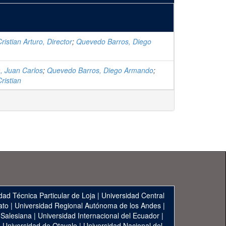
Cristian Arturo, Director
;
Quevedo Barros, Diego
, Juan Carlos
;
Quevedo Barros, Diego Armando
;
Cristian
dad Técnica Particular de Loja
|
Universidad Central
ato
|
Universidad Regional Autónoma de los Andes
|
 Salesiana
|
Universidad Internacional del Ecuador
|
|
Universidad de Otavalo
|
Universidad Nacional del