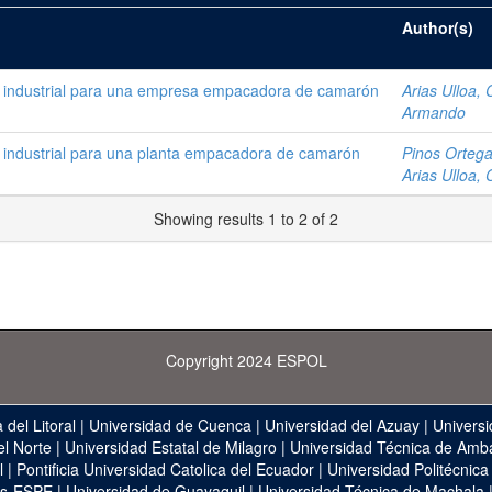
Author(s)
ad industrial para una empresa empacadora de camarón
Arias Ulloa, 
Armando
d industrial para una planta empacadora de camarón
Pinos Ortega
Arias Ulloa, 
Showing results 1 to 2 of 2
Copyright 2024 ESPOL
 del Litoral
|
Universidad de Cuenca
|
Universidad del Azuay
|
Universi
el Norte
|
Universidad Estatal de Milagro
|
Universidad Técnica de Amb
l
|
Pontificia Universidad Catolica del Ecuador
|
Universidad Politécnica
as-ESPE
|
Universidad de Guayaquil
|
Universidad Técnica de Machala