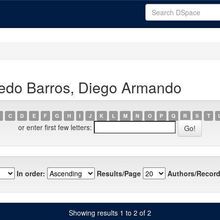
edo Barros, Diego Armando
C
D
E
F
G
H
I
J
K
L
M
N
O
P
Q
R
S
T
or enter first few letters:
In order:
Results/Page
Authors/Record
Showing results 1 to 2 of 2