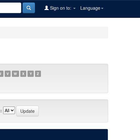
Sign on to:
Language
U
V
W
X
Y
Z
: