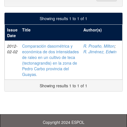
Showing results 1 to 1 of 1
Issue
Title
Author(s)
Date
2012-
Comparación dasométrica y
R. Proaño, Milton
;
02-02
económica de dos intensidades
R. Jiménez, Edwin
de raleo en un cultivo de teca
(tectonagrandis) en la zona de
Pedro Carbo provincia del
Guayas.
Showing results 1 to 1 of 1
Copyright 2024 ESPOL