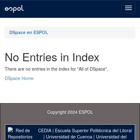
Skip
navigation
DSpace en ESPOL
No Entries in Index
There are no entries in the index for "All of DSpace".
DSpace Home
Copyright 2024 ESPOL
CEDIA
|
Escuela Superior Politécnica del Litoral
|
Universidad de Cuenca
|
Universidad del