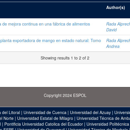
Author(s)
a de mejora continua en una fábrica de alimentos
Rada Alprech
David
na planta exportadora de mango en estado natural: Tomo
Rada Alprech
Andrea
Showing results 1 to 2 of 2
Copyright 2024 ESPOL
 del Litoral
|
Universidad de Cuenca
|
Universidad del Azuay
|
Universi
el Norte
|
Universidad Estatal de Milagro
|
Universidad Técnica de Amb
l
|
Pontificia Universidad Catolica del Ecuador
|
Universidad Politécnica
as-ESPE
|
Universidad de Guayaquil
|
Universidad Técnica de Machala