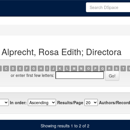
Alprecht, Rosa Edith; Directora
C
D
E
F
G
H
I
J
K
L
M
N
O
P
Q
R
S
T
or enter first few letters:
In order:
Results/Page
Authors/Record
Showing results 1 to 2 of 2