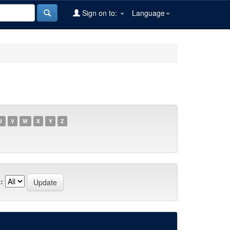
Sign on to:
Language
U
V
W
X
Y
Z
: