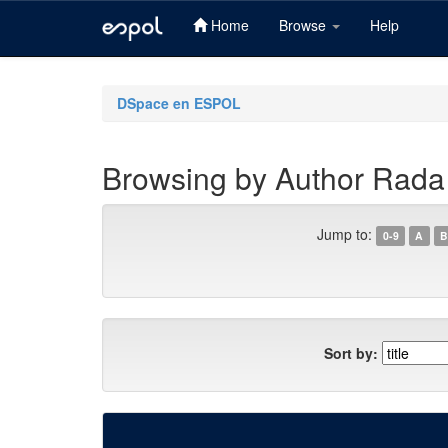
Home
Browse
Help
Skip
navigation
DSpace en ESPOL
Browsing by Author Rada 
Jump to:
0-9
A
B
Sort by: