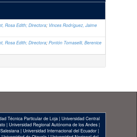
t, Rosa Edith; Directora
;
Vinces Rodríguez, Jaime
t, Rosa Edith; Directora
;
Pontón Tomaselli, Berenice
dad Técnica Particular de Loja
|
Universidad Central
ato
|
Universidad Regional Autónoma de los Andes
|
 Salesiana
|
Universidad Internacional del Ecuador
|
|
Universidad de Otavalo
|
Universidad Nacional del