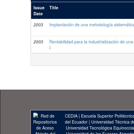
Issue
Title
Date
2003
Implantación de una metodología sistemátic
2003
Rentabilidad para la industrialización de u
I
CEDIA
|
Escuela Superior Politécnica
del Ecuador
|
Universidad Técnica d
Universidad Tecnológica Equinoccia
Universidad de las Fuerzas Armad