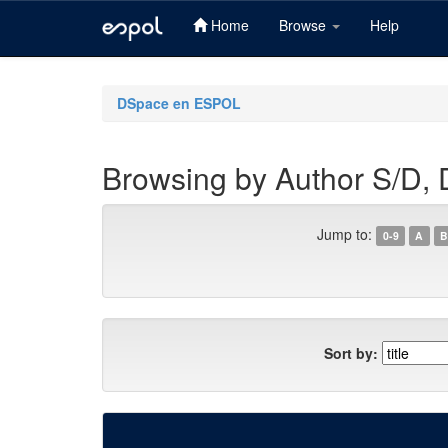
Home
Browse
Help
Skip
navigation
DSpace en ESPOL
Browsing by Author S/D, D
Jump to:
0-9
A
B
Sort by: