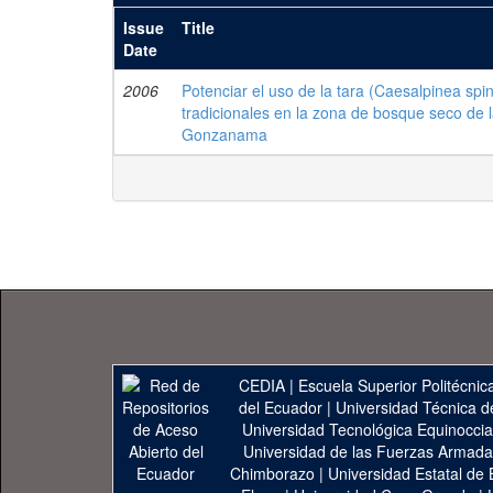
Issue
Title
Date
2006
Potenciar el uso de la tara (Caesalpinea sp
tradicionales en la zona de bosque seco de l
Gonzanama
CEDIA
|
Escuela Superior Politécnica
del Ecuador
|
Universidad Técnica d
Universidad Tecnológica Equinoccia
Universidad de las Fuerzas Armad
Chimborazo
|
Universidad Estatal de 