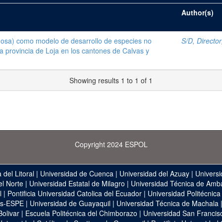
Author(s)
inosa) como modelo de desarrollo de especies no
S/D, Director
a provincia de Loja en los cantones de Calvas y
Showing results 1 to 1 of 1
Copyright 2024 ESPOL
 del Litoral
|
Universidad de Cuenca
|
Universidad del Azuay
|
Universi
el Norte
|
Universidad Estatal de Milagro
|
Universidad Técnica de Amb
l
|
Pontificia Universidad Catolica del Ecuador
|
Universidad Politécnica
as-ESPE
|
Universidad de Guayaquil
|
Universidad Técnica de Machala
Bolivar
|
Escuela Politécnica del Chimborazo
|
Universidad San Francis