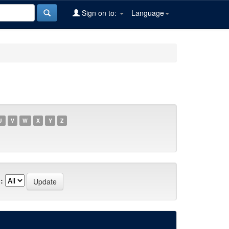
Sign on to:
Language
U
V
W
X
Y
Z
: