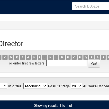
irector
C
D
E
F
G
H
I
J
K
L
M
N
O
P
Q
R
S
T
or enter first few letters:
In order:
Results/Page
Authors/Record
Showing results 1 to 1 of 1