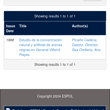
Showing results 1 to 1 of 1
Issue
Title
Author(s)
Date
1988
Estudio de la concentración
Proaño Cadena,
natural y artificial de arenas
Gastón, Director
;
negras en General Villamil
Saa Orellana, Ana
Playas
Showing results 1 to 1 of 1
Copyright 2024 ESPOL