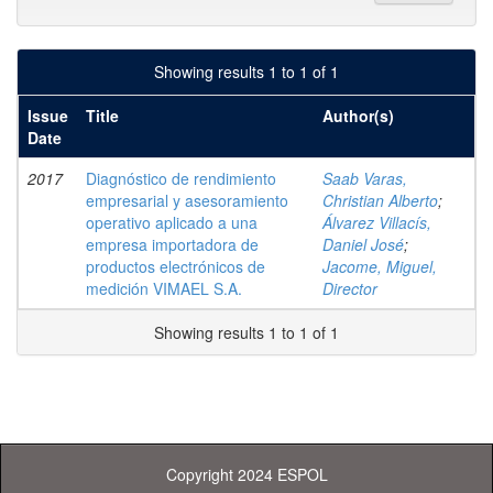
Showing results 1 to 1 of 1
Issue
Title
Author(s)
Date
2017
Diagnóstico de rendimiento
Saab Varas,
empresarial y asesoramiento
Christian Alberto
;
operativo aplicado a una
Álvarez Villacís,
empresa importadora de
Daniel José
;
productos electrónicos de
Jacome, Miguel,
medición VIMAEL S.A.
Director
Showing results 1 to 1 of 1
Copyright 2024 ESPOL