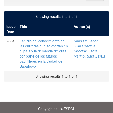
Showing results 1 to 1 of 1
Issue
Title
Author(s)
Date
2004
Estudio del conocimiento de
Saad De Janon,
las carreras que se ofertan en
Julia Graciela
el país y la demanda de ellas
Director
;
Ezeta
por parte de los futuros
Mariño, Sara Estela
bachilleres en la ciudad de
Babahoyo
Showing results 1 to 1 of 1
Copyright 2024 ESPOL