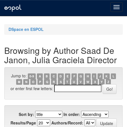
Skip
navigation
DSpace en ESPOL
Browsing by Author Saad De
Janon, Julia Graciela Director
Jump to:
0-9
A
B
C
D
E
F
G
H
I
J
K
L
M
N
O
P
Q
R
S
T
U
V
W
X
Y
Z
or enter first few letters:
Sort by:
In order:
Results/Page
Authors/Record: