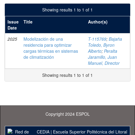
Showing results 1 to 1 of 1
Issue
Title
Author(s)
Date
2025
Modelización de una
T-115769
;
Bajaña
residencia para optimizar
Toledo, Byron
cargas térmicas en sistemas
Alberto
;
Peralta
de climatización
Jaramillo, Juan
Manuel, Director
Showing results 1 to 1 of 1
Copyright 2024 ESPOL
CEDIA
|
Escuela Superior Politécnica del Litoral