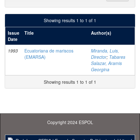
Showing results 1 to 1 of 1
Issue
Title
Author(s)
Date
1993
Ecuatoriana de mariscos
Miranda, Luis,
(EMARSA)
Director
;
Tabares
Salazar, Aramis
Georgina
Showing results 1 to 1 of 1
Copyright 2024 ESPOL