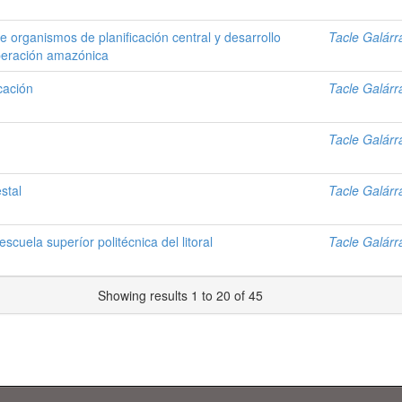
e organismos de planificación central y desarrollo
Tacle Galár
peración amazónica
cación
Tacle Galár
Tacle Galár
stal
Tacle Galár
escuela superíor politécnica del litoral
Tacle Galár
Showing results 1 to 20 of 45