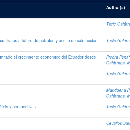
Author(s)
Tacle Galár
contratos a futuro de petróleo y aceite de calefacción
Tacle Galár
 limitado el crecimiento economico del Ecuador desde
Piedra Peñaf
Galárraga, 
Tacle Galár
Maridueña Pi
Galárraga, 
álisis y perspectivas
Tacle Galár
Cevallos Sal