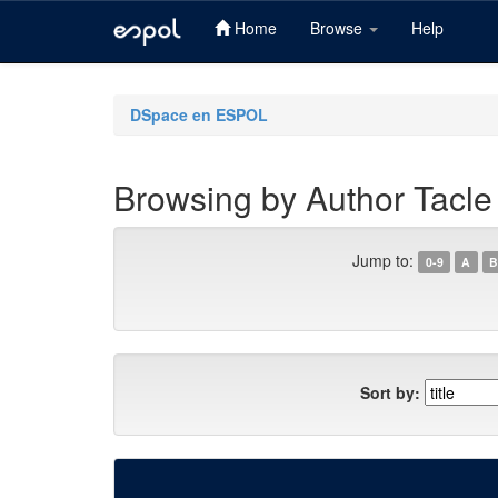
Home
Browse
Help
Skip
navigation
DSpace en ESPOL
Browsing by Author Tacle
Jump to:
0-9
A
B
Sort by: