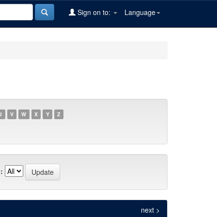
Sign on to:
Language
U
V
W
X
Y
Z
:
next >