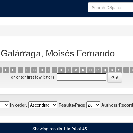
 Galárraga, Moisés Fernando
C
D
E
F
G
H
I
J
K
L
M
N
O
P
Q
R
S
T
or enter first few letters:
In order:
Results/Page
Authors/Record
Showing results 1 to 20 of 45