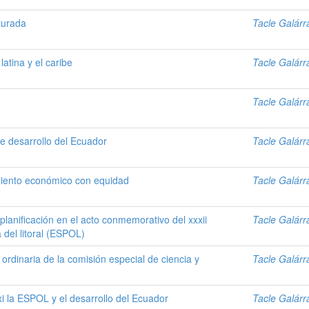
turada
Tacle Galár
atina y el caribe
Tacle Galár
Tacle Galár
e desarrollo del Ecuador
Tacle Galár
cimiento económico con equidad
Tacle Galár
planificación en el acto conmemorativo del xxxii
Tacle Galár
 del litoral (ESPOL)
 ordinaria de la comisión especial de ciencia y
Tacle Galár
xi la ESPOL y el desarrollo del Ecuador
Tacle Galár