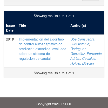
Showing results 1 to 1 of 1
Issue
Title
Author(s)
Date
2019
Implementación del algoritmo
Ube Consuegra,
de control autoadaptativo de
Luis Antonio
;
predicción extendida, evaluado
Rodriguez
sobre un sistema de
González, Fernando
regulacion de caudal
Adrian
;
Cevallos,
Holger, Director
Showing results 1 to 1 of 1
Copyright 2024 ESPOL