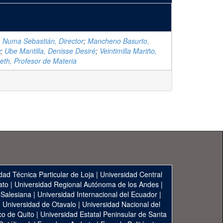
, Numa Sebastián, Director
;
Mancheno Basurto,
y
;
Ube Mantilla, Denisse Desiré
;
Veintimilla Mariño,
beth, Profesor de Materia
dad Técnica Particular de Loja
|
Universidad Central
ato
|
Universidad Regional Autónoma de los Andes
|
 Salesiana
|
Universidad Internacional del Ecuador
|
|
Universidad de Otavalo
|
Universidad Nacional del
co de Quito
|
Universidad Estatal Peninsular de Santa