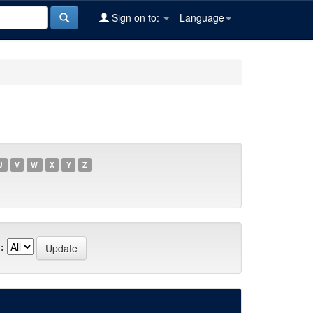
Sign on to:
Language
U
V
W
X
Y
Z
: