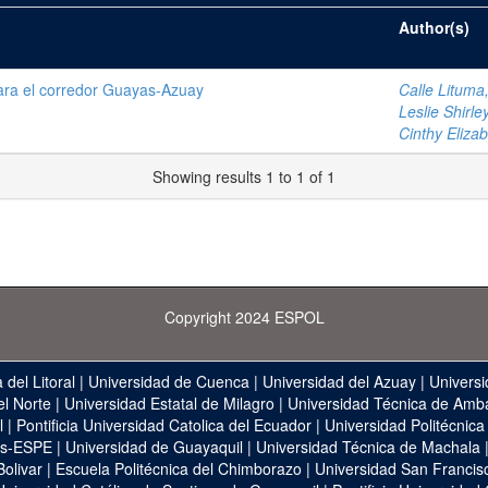
Author(s)
 para el corredor Guayas-Azuay
Calle Lituma
Leslie Shirle
Cinthy Eliza
Showing results 1 to 1 of 1
Copyright 2024 ESPOL
 del Litoral
|
Universidad de Cuenca
|
Universidad del Azuay
|
Universi
el Norte
|
Universidad Estatal de Milagro
|
Universidad Técnica de Amb
l
|
Pontificia Universidad Catolica del Ecuador
|
Universidad Politécnica
as-ESPE
|
Universidad de Guayaquil
|
Universidad Técnica de Machala
Bolivar
|
Escuela Politécnica del Chimborazo
|
Universidad San Francis