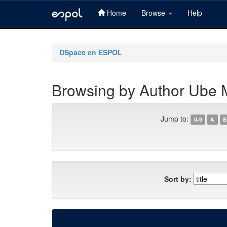
Home
Browse
Help
Skip
navigation
DSpace en ESPOL
Browsing by Author Ube M
Jump to:
0-9
A
B
Sort by: