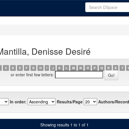
antilla, Denisse Desiré
C
D
E
F
G
H
I
J
K
L
M
N
O
P
Q
R
S
T
or enter first few letters:
In order:
Results/Page
Authors/Record
Showing results 1 to 1 of 1