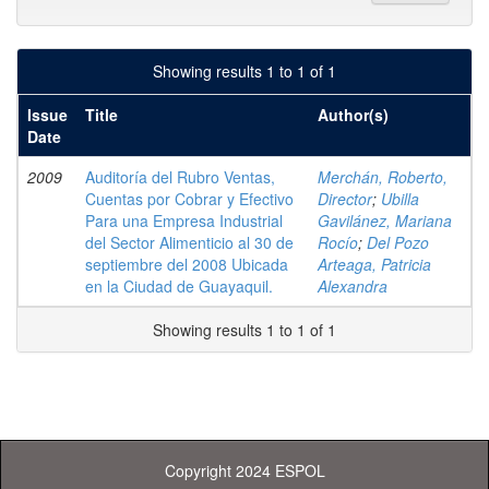
Showing results 1 to 1 of 1
Issue
Title
Author(s)
Date
2009
Auditoría del Rubro Ventas,
Merchán, Roberto,
Cuentas por Cobrar y Efectivo
Director
;
Ubilla
Para una Empresa Industrial
Gavilánez, Mariana
del Sector Alimenticio al 30 de
Rocío
;
Del Pozo
septiembre del 2008 Ubicada
Arteaga, Patricia
en la Ciudad de Guayaquil.
Alexandra
Showing results 1 to 1 of 1
Copyright 2024 ESPOL