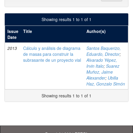
Showing results 1 to 1 of 1
Issue
Title
Author(s)
Date
2013
Cálculo y análisis de diagrama
Santos Baquerizo,
de masas para construir la
Eduardo, Director
;
subrasante de un proyecto vial
Alvarado Yépez,
Irvin Italo
;
Suarez
Muñoz, Jaime
Alexander
;
Ubilla
Haz, Gonzalo Simón
Showing results 1 to 1 of 1