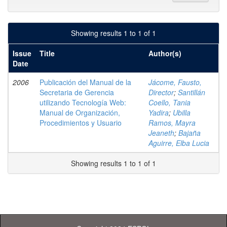
Showing results 1 to 1 of 1
Issue
Title
Author(s)
Date
2006
Publicación del Manual de la
Jácome, Fausto,
Secretaria de Gerencia
Director
;
Santillán
utilizando Tecnología Web:
Coello, Tania
Manual de Organización,
Yadira
;
Ubilla
Procedimientos y Usuario
Ramos, Mayra
Jeaneth
;
Bajaña
Aguirre, Elba Lucia
Showing results 1 to 1 of 1