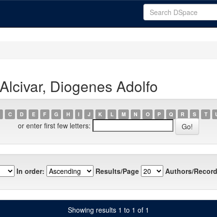
Alcivar, Diogenes Adolfo
C
D
E
F
G
H
I
J
K
L
M
N
O
P
Q
R
S
T
or enter first few letters:
In order:
Results/Page
Authors/Record
Showing results 1 to 1 of 1