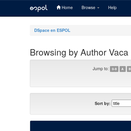
Home
Browse
Help
Skip
navigation
DSpace en ESPOL
Browsing by Author Vaca
Jump to:
0-9
A
B
Sort by: