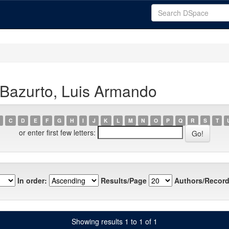
 Bazurto, Luis Armando
C
D
E
F
G
H
I
J
K
L
M
N
O
P
Q
R
S
T
or enter first few letters:
In order:
Results/Page
Authors/Record
Showing results 1 to 1 of 1