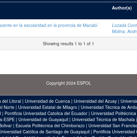
Author(s)
scente en la escolaridad en la provincia de Manabí
Lozada Cont
Molina, Andr
Showing results 1 to 1 of 1
Copyright 2024 ESPOL
 del Litoral
|
Universidad de Cuenca
|
Universidad del Azuay
|
Universi
el Norte
|
Universidad Estatal de Milagro
|
Universidad Técnica de Amb
l
|
Pontificia Universidad Catolica del Ecuador
|
Universidad Politécnica
as-ESPE
|
Universidad de Guayaquil
|
Universidad Técnica de Machala
Bolivar
|
Escuela Politécnica del Chimborazo
|
Universidad San Francis
Universidad Católica de Santiago de Guayaquil
|
Pontificia Universidad