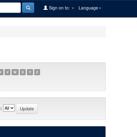
Sign on to:
Language
U
V
W
X
Y
Z
: