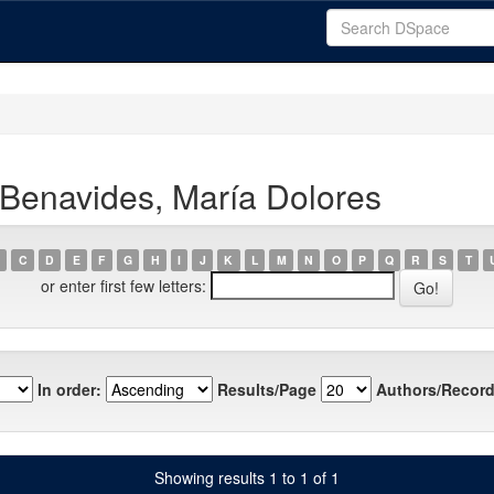
Benavides, María Dolores
C
D
E
F
G
H
I
J
K
L
M
N
O
P
Q
R
S
T
or enter first few letters:
In order:
Results/Page
Authors/Record
Showing results 1 to 1 of 1