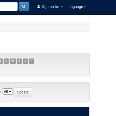
Sign on to:
Language
U
V
W
X
Y
Z
: