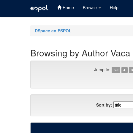
Home
Browse
Help
Skip
navigation
DSpace en ESPOL
Browsing by Author Vaca 
Jump to:
0-9
A
B
Sort by: