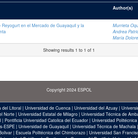
Author(s)
e Reyogurt en el Mercado de Guayaquil y la
Murrieta Oqu
nta
Andrea Patri
María Dolor
Showing results 1 to 1 of 1
Copyright 2024 ESPOL
 del Litoral
|
Universidad de Cuenca
|
Universidad del Azuay
|
Universi
el Norte
|
Universidad Estatal de Milagro
|
Universidad Técnica de Amb
l
|
Pontificia Universidad Catolica del Ecuador
|
Universidad Politécnica
as-ESPE
|
Universidad de Guayaquil
|
Universidad Técnica de Machala
Bolivar
|
Escuela Politécnica del Chimborazo
|
Universidad San Francis