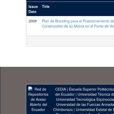
Issue
Title
Date
2008
Plan de Branding para el Posicionamiento d
Construcción de su Marca en el Punto de Ve
CEDIA
|
Escuela Superior Politécnica
del Ecuador
|
Universidad Técnica d
Universidad Tecnológica Equinoccia
Universidad de las Fuerzas Armad
Chimborazo
|
Universidad Estatal de 