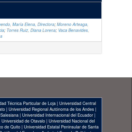
endo, María Elena, Directora
;
Moreno Arteaga,
cia
;
Torres Ruiz, Diana Lorena
;
Vaca Benavides,
es
dad Técnica Particular de Loja
|
Universidad Central
ato
|
Universidad Regional Autónoma de los Andes
|
 Salesiana
|
Universidad Internacional del Ecuador
|
|
Universidad de Otavalo
|
Universidad Nacional del
co de Quito
|
Universidad Estatal Peninsular de Santa