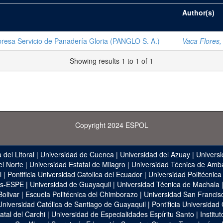
Author(s)
presa Servicio de Panadería Gloria (PANGLO S. A.)
Vaca Flores,
Showing results 1 to 1 of 1
Copyright 2024 ESPOL
 del Litoral
|
Universidad de Cuenca
|
Universidad del Azuay
|
Universi
el Norte
|
Universidad Estatal de Milagro
|
Universidad Técnica de Amb
l
|
Pontificia Universidad Catolica del Ecuador
|
Universidad Politécnica
as-ESPE
|
Universidad de Guayaquil
|
Universidad Técnica de Machala
Bolivar
|
Escuela Politécnica del Chimborazo
|
Universidad San Francis
Universidad Católica de Santiago de Guayaquil
|
Pontificia Universidad
atal del Carchi
|
Universidad de Especialidades Espíritu Santo
|
Institu