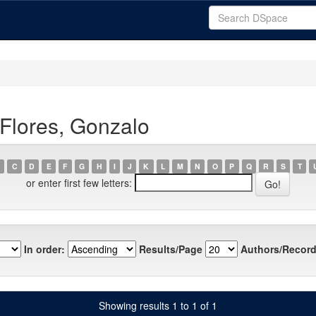
Flores, Gonzalo
C
D
E
F
G
H
I
J
K
L
M
N
O
P
Q
R
S
T
or enter first few letters:
In order:
Results/Page
Authors/Record
Showing results 1 to 1 of 1