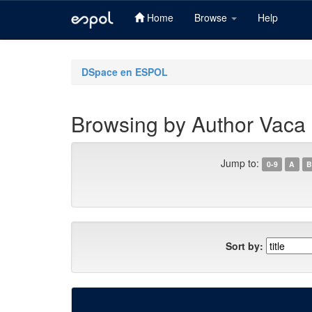
Home
Browse
Help
Skip
navigation
DSpace en ESPOL
Browsing by Author Vaca 
Jump to:
0-9
A
B
Sort by: