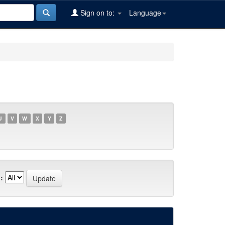
Sign on to:
Language
U
V
W
X
Y
Z
: