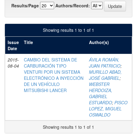
Results/Page
Authors/Record:
Showing results 1 to 1 of 1
Issue
Title
Author(s)
Date
2015-
CAMBIO DEL SISTEMA DE
ÁVILA ROMÁN,
08-04
CARBURACIÓN TIPO
JUAN PATRICIO
;
VENTURI POR UN SISTEMA
MURILLO ABAD,
ELECTRÓNICO A INYECCIÓN
JOSÉ GABRIEL
;
DE UN VEHÍCULO
WEBSTER
MITSUBISHI LANCER
HERDOIZA,
GABRIEL
ESTUARDO
;
PISCO
LOPEZ, MIGUEL
OSWALDO
Showing results 1 to 1 of 1