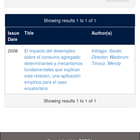
Showing results 1 to 1 of 1
Issue
Title
Author(s)
Date
2006
El impacto del desempleo
Intriago, Xavier,
sobre el consumo agregado:
Director
;
Wasbrum
determinantes y mecanismos
Tinoco, Wendy
fundamentales que explican
esta relacion, una aplicación
empirica para el caso
ecuatoriano
Showing results 1 to 1 of 1