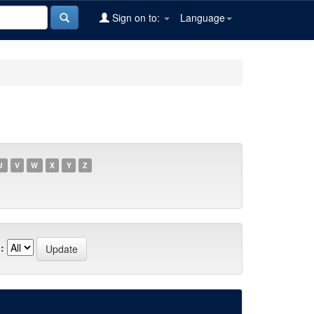
Sign on to:
Language
U
V
W
X
Y
Z
: