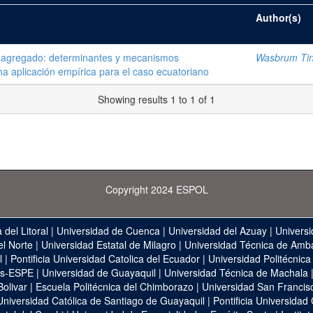
Author(s)
o agregado: determinantes y mecanismos
Wasbrum Tin
na aplicación empírica para el caso ecuatoriano
Showing results 1 to 1 of 1
Copyright 2024 ESPOL
 del Litoral
|
Universidad de Cuenca
|
Universidad del Azuay
|
Universi
el Norte
|
Universidad Estatal de Milagro
|
Universidad Técnica de Amb
l
|
Pontificia Universidad Catolica del Ecuador
|
Universidad Politécnica
as-ESPE
|
Universidad de Guayaquil
|
Universidad Técnica de Machala
Bolivar
|
Escuela Politécnica del Chimborazo
|
Universidad San Francis
Universidad Católica de Santiago de Guayaquil
|
Pontificia Universidad