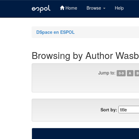
Home
Browse
Help
Skip
navigation
DSpace en ESPOL
Browsing by Author Wasb
Jump to:
0-9
A
B
Sort by: