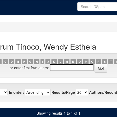
rum Tinoco, Wendy Esthela
C
D
E
F
G
H
I
J
K
L
M
N
O
P
Q
R
S
T
or enter first few letters:
In order:
Results/Page
Authors/Record
Showing results 1 to 1 of 1