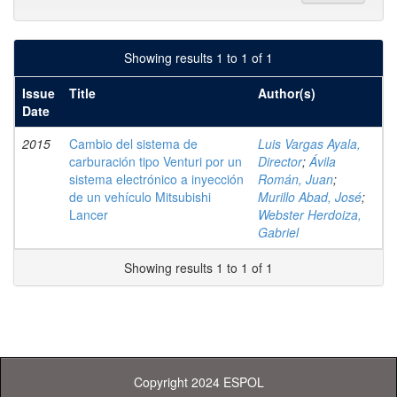
Showing results 1 to 1 of 1
Issue
Title
Author(s)
Date
2015
Cambio del sistema de
Luis Vargas Ayala,
carburación tipo Venturi por un
Director
;
Ávila
sistema electrónico a inyección
Román, Juan
;
de un vehículo Mitsubishi
Murillo Abad, José
;
Lancer
Webster Herdoiza,
Gabriel
Showing results 1 to 1 of 1
Copyright 2024 ESPOL