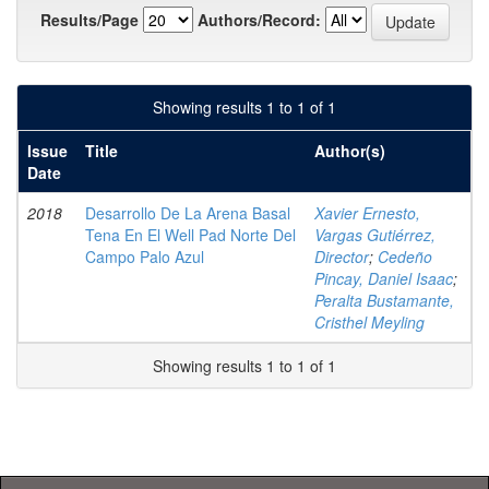
Results/Page
Authors/Record:
Showing results 1 to 1 of 1
Issue
Title
Author(s)
Date
2018
Desarrollo De La Arena Basal
Xavier Ernesto,
Tena En El Well Pad Norte Del
Vargas Gutiérrez,
Campo Palo Azul
Director
;
Cedeño
Pincay, Daniel Isaac
;
Peralta Bustamante,
Cristhel Meyling
Showing results 1 to 1 of 1