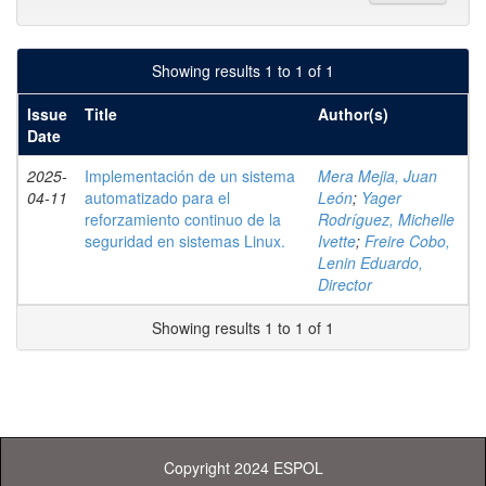
Showing results 1 to 1 of 1
Issue
Title
Author(s)
Date
2025-
Implementación de un sistema
Mera Mejia, Juan
04-11
automatizado para el
León
;
Yager
reforzamiento continuo de la
Rodríguez, Michelle
seguridad en sistemas Linux.
Ivette
;
Freire Cobo,
Lenin Eduardo,
Director
Showing results 1 to 1 of 1
Copyright 2024 ESPOL