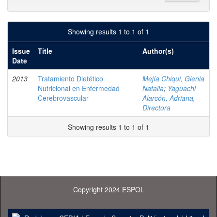
Showing results 1 to 1 of 1
Issue
Title
Author(s)
Date
2013
Tratamiento Dietético
Mejía Chiqui, Glenia
Nutricional en Enfermedad
Natalia
;
Yaguachi
Cerebrovascular
Alarcón, Adriana,
Directora
Showing results 1 to 1 of 1
Copyright 2024 ESPOL