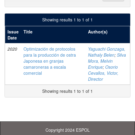
Showing results 1 to 1 of 1
Issue
Title
Author(s)
Date
2020
Optimización de protocolos
Yaguachi Gonzaga,
para la producción de ostra
Nathaly Belen
;
Silva
Japonesa en granjas
Mora, Melvin
camaroneras a escala
Enrique
;
Osorio
comercial
Cevallos, Victor,
Director
Showing results 1 to 1 of 1
Copyright 2024 ESPOL